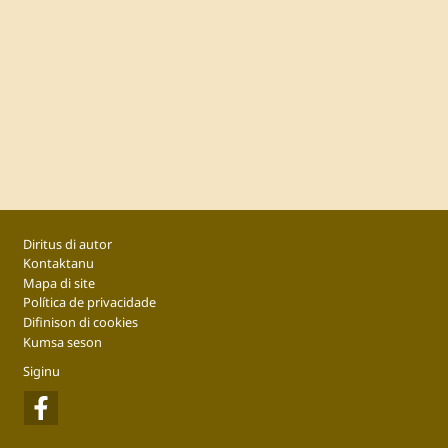
Footer
Diritus di autor
Kontaktanu
Mapa di site
Política de privacidade
Difinison di cookies
Kumsa seson
Siginu